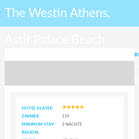
The Westin Athens,
Astir Palace Beach
B
Resort
V
T
HOTEL KLASSE:
ZIMMER:
159
MINIMUM STAY:
2 NÄCHTE
REGION: