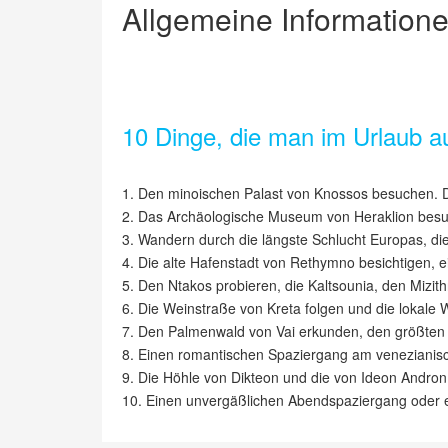
Allgemeine Informatione
10 Dinge, die man im Urlaub a
1. Den minoischen Palast von Knossos besuchen. D
2. Das Archäologische Museum von Heraklion bes
3. Wandern durch die längste Schlucht Europas, di
4. Die alte Hafenstadt von Rethymno besichtigen, ei
5. Den Ntakos probieren, die Kaltsounia, den Mizi
6. Die Weinstraße von Kreta folgen und die lokale 
7. Den Palmenwald von Vai erkunden, den größten
8. Einen romantischen Spaziergang am venezianis
9. Die Höhle von Dikteon und die von Ideon Andron
10. Einen unvergäßlichen Abendspaziergang oder e