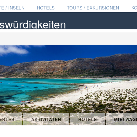
E / INSELN
HOTELS
TOURS / EXKURSIONEN
K
swürdigkeiten
ERTES
AKTIVITÄTEN
HOTELS
MIETWAG