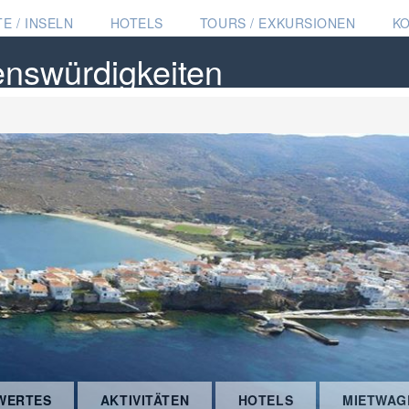
E / INSELN
HOTELS
TOURS / EXKURSIONEN
K
enswürdigkeiten
WERTES
AKTIVITÄTEN
HOTELS
MIETWAG