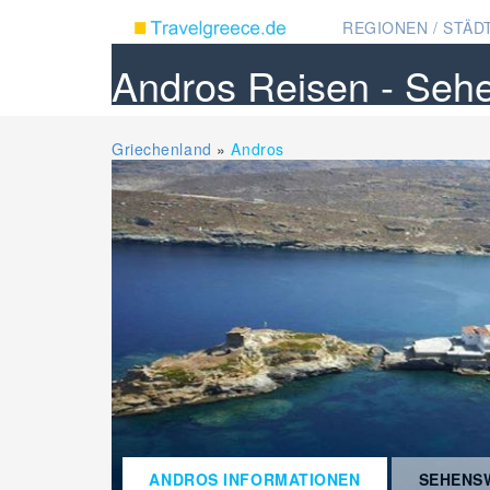
REGIONEN / STÄDT
Andros Reisen - Seh
Griechenland
»
Andros
ANDROS INFORMATIONEN
SEHENS