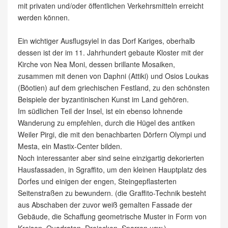
mit privaten und/oder öffentlichen Verkehrsmitteln erreicht
werden können.
Ein wichtiger Ausflugsyiel in das Dorf Kariges, oberhalb
dessen ist der im 11. Jahrhundert gebaute Kloster mit der
Kirche von Nea Moni, dessen brillante Mosaiken,
zusammen mit denen von Daphni (Attiki) und Osios Loukas
(Böotien) auf dem griechischen Festland, zu den schönsten
Beispiele der byzantinischen Kunst im Land gehören.
Im südlichen Teil der Insel, ist ein ebenso lohnende
Wanderung zu empfehlen, durch die Hügel des antiken
Weiler Pirgi, die mit den benachbarten Dörfern Olympi und
Mesta, ein Mastix-Center bilden.
Noch interessanter aber sind seine einzigartig dekorierten
Hausfassaden, in Sgraffito, um den kleinen Hauptplatz des
Dorfes und einigen der engen, Steingepflasterten
Seitenstraßen zu bewundern. (die Graffito-Technik besteht
aus Abschaben der zuvor weiß gemalten Fassade der
Gebäude, die Schaffung geometrische Muster in Form von
Kreisen, Quadraten, Dreiecken, Sparren usw.).