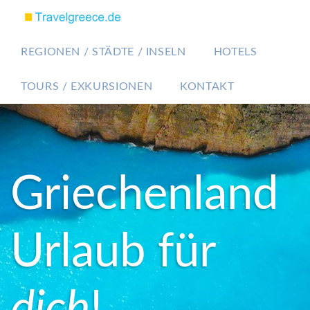
REGIONEN / STÄDTE / INSELN
HOTELS
TOURS / EXKURSIONEN
KONTAKT
Griechenland
Urlaub für
dich
!