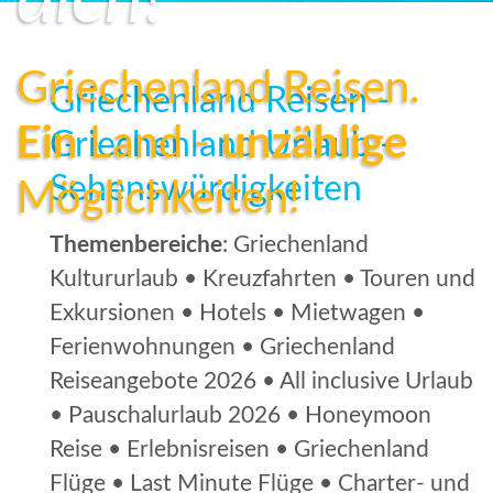
Griechenland Reisen.
Griechenland Reisen -
Ein
Land -
unzählige
Griechenland Urlaub -
Sehenswürdigkeiten
Möglichkeiten!
Themenbereiche
: Griechenland
Kultururlaub • Kreuzfahrten • Touren und
Exkursionen • Hotels • Mietwagen •
Ferienwohnungen • Griechenland
Reiseangebote 2026 • All inclusive Urlaub
• Pauschalurlaub 2026 • Honeymoon
Reise • Erlebnisreisen • Griechenland
Flüge • Last Minute Flüge • Charter- und