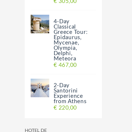
€ 305,00
4-Day
Classical
Greece Tour:
Epidaurus,
Mycenae,
Olympia,
Delphi,
Meteora
€ 467,00
2-Day
Santorini
Experience
from Athens
€ 220,00
HOTEL DE