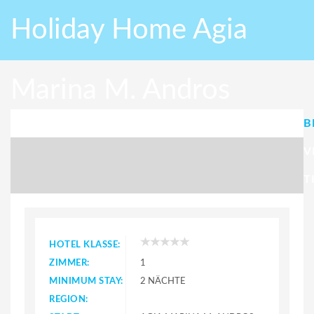
Holiday Home Agia
Marina M. Andros
B
with Sea View 08
V
T
HOTEL KLASSE:
ZIMMER:
1
MINIMUM STAY:
2 NÄCHTE
REGION: