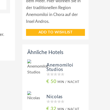
dem Meer. Hier wohnen Sie in
der traditionellen Region
Anemomiloi in Chora auf der
Insel Andros.
ADD TO WISHLIST
er.
Ähnliche Hotels
Anemomiloi
Studios
€ 50
MIN / NACHT
Nicolas
€ 32
MIN / NACHT