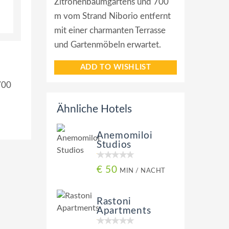
Zitronenbaumgartens und 700
m vom Strand Niborio entfernt
mit einer charmanten Terrasse
und Gartenmöbeln erwartet.
ADD TO WISHLIST
700
Ähnliche Hotels
Anemomiloi
Studios
€ 50
MIN / NACHT
Rastoni
Apartments