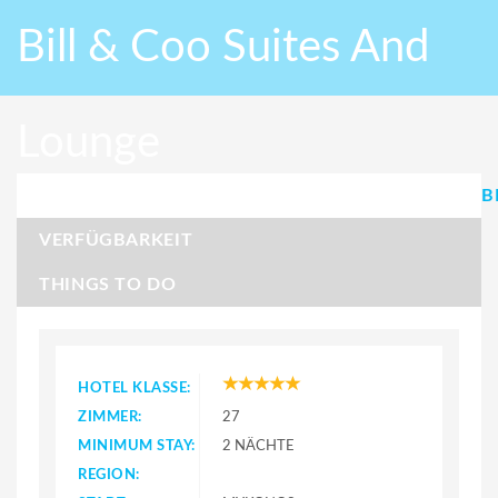
Bill & Coo Suites And
Lounge
B
VERFÜGBARKEIT
THINGS TO DO
HOTEL KLASSE:
ZIMMER:
27
MINIMUM STAY:
2 NÄCHTE
REGION: