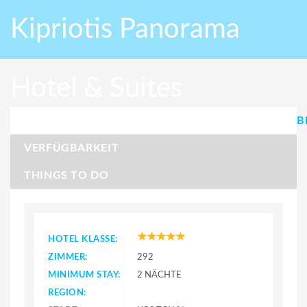
Kipriotis Panorama
Hotel & Suites
B
VERFÜGBARKEIT
THINGS TO DO
HOTEL KLASSE:
ZIMMER:
292
MINIMUM STAY:
2 NÄCHTE
REGION: