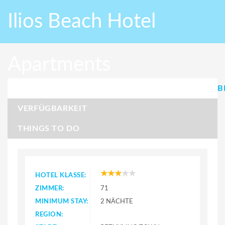
Ilios Beach Hotel
Apartments
B
VERFÜGBARKEIT
THINGS TO DO
HOTEL KLASSE:
ZIMMER:
71
MINIMUM STAY:
2 NÄCHTE
REGION: