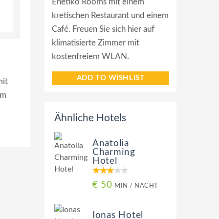
Enetiko Rooms mit einem
kretischen Restaurant und einem
Café. Freuen Sie sich hier auf
klimatisierte Zimmer mit
kostenfreiem WLAN.
ADD TO WISHLIST
mit
em
Ähnliche Hotels
Anatolia
Charming
Hotel
€ 50
MIN / NACHT
Ionas Hotel