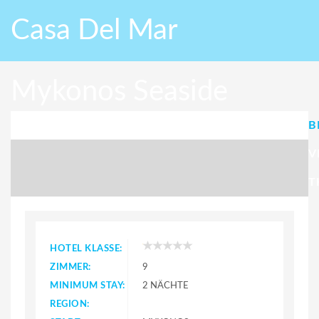
Casa Del Mar
Mykonos Seaside
B
Resort
V
T
HOTEL KLASSE:
ZIMMER:
9
MINIMUM STAY:
2 NÄCHTE
REGION: